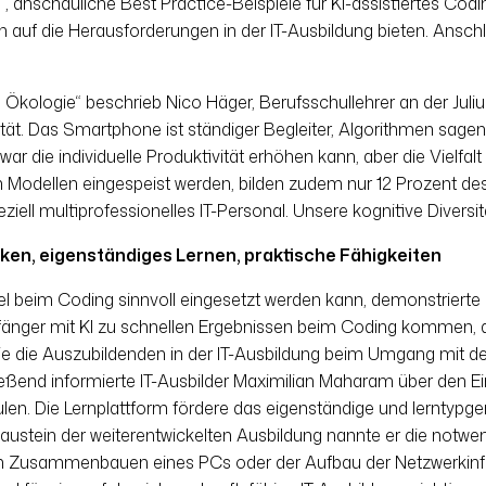
, anschauliche Best Practice-Beispiele für KI-assistiertes Codi
n auf die Herausforderungen in der IT-Ausbildung bieten. Ans
 Ökologie“ beschrieb Nico Häger, Berufsschullehrer an der Julius
ität. Das Smartphone ist ständiger Begleiter, Algorithmen sage
r die individuelle Produktivität erhöhen kann, aber die Vielfalt 
en Modellen eingespeist werden, bilden zudem nur 12 Prozent de
ell multiprofessionelles IT-Personal. Unsere kognitive Diversitä
en, eigenständiges Lernen, praktische Fähigkeiten
el beim Coding sinnvoll eingesetzt werden kann, demonstrierte
fänger mit KI zu schnellen Ergebnissen beim Coding kommen, abe
e die Auszubildenden in der IT-Ausbildung beim Umgang mit der
end informierte IT-Ausbilder Maximilian Maharam über den E
. Die Lernplattform fördere das eigenständige und lerntypge
 Baustein der weiterentwickelten Ausbildung nannte er die notw
eim Zusammenbauen eines PCs oder der Aufbau der Netzwerkinfr