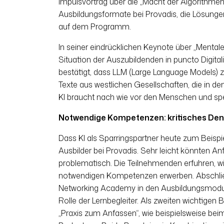
Impulsvortrag über die „Macht der Algorithmen“
Ausbildungsformate bei Provadis, die Lösunge
auf dem Programm.
In seiner eindrücklichen Keynote über „Mentale
Situation der Auszubildenden in puncto Digital
bestätigt, dass LLM (Large Language Models) zwa
Texte aus westlichen Gesellschaften, die in d
KI braucht nach wie vor den Menschen und spezi
Notwendige Kompetenzen: kritisches Denk
Dass KI als Sparringspartner heute zum Beispi
Ausbilder bei Provadis. Sehr leicht könnten An
problematisch. Die Teilnehmenden erfuhren, wi
notwendigen Kompetenzen erwerben. Abschließ
Networking Academy in den Ausbildungsmodulen
Rolle der Lernbegleiter. Als zweiten wichtigen
„Praxis zum Anfassen“, wie beispielsweise b