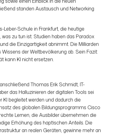
ng sowie einen Einblick in die neuen
chließend standen Austausch und Networking
-Leber-Schule in Frankfurt, die heutige
n, was zu tun ist. Studien haben das Paradox
und die Einzigartigkeit abnimmt. Die Milliarden
s Wissens der Weltbevölkerung ab. Sein Fazit:
t kann KI nicht ersetzen.
 anschließend Thomas Erik Schmidt, IT-
r das Halluzinieren der digitalen Tools sei
 KI begleitet werden und dadurch die
insatz des globalen Bildungsprogramms Cisco
rechte Lernen, die Ausbilder übernehmen die
endige Erhöhung des haptischen Anteils. Die
astruktur an realen Geräten, gewinne mehr an