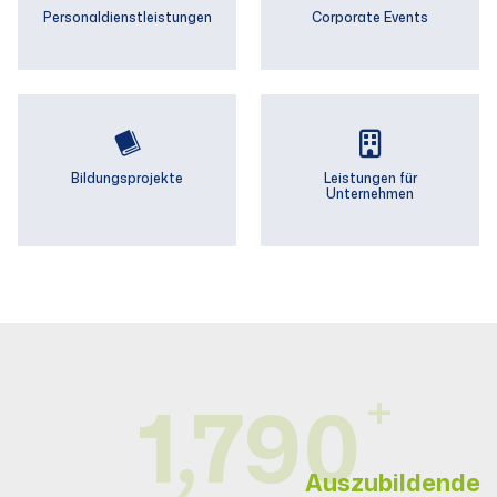
Personal­­dienstleistungen
Corporate Events
Bildungsprojekte
Leistungen für
Unternehmen
+
1,800
1800+
Auszubildende