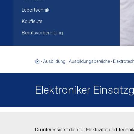
Labortechnik
Kaufleute
Berufsvorbereitung
Zur Startseite
Ausbildung
Ausbildungsbereiche
Elektrotec
Elektroniker Einsatz
Du interessierst dich für Elektrizität und Tech