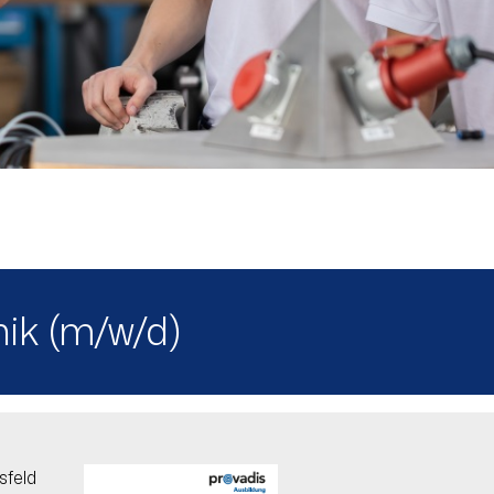
nik (m/w/d)
sfeld