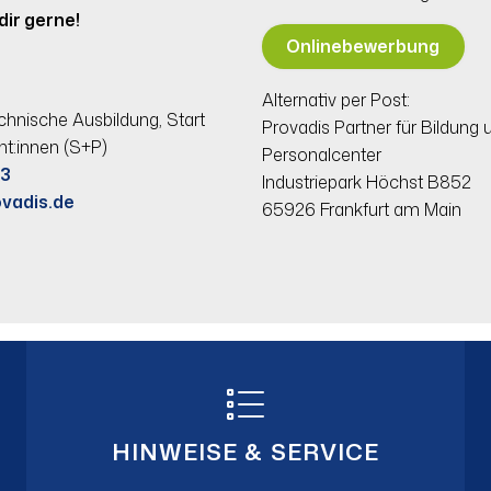
dir gerne!
Onlinebewerbung
Alternativ per Post:
echnische Ausbildung, Start
Provadis Partner für Bildun
nt:innen (S+P)
Personalcenter
83
Industriepark Höchst B852
vadis.de
65926 Frankfurt am Main
HINWEISE & SERVICE