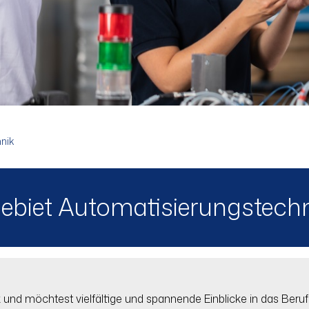
hnik
gebiet Automatisierungstech
nik und möchtest vielfältige und spannende Einblicke in das Beruf