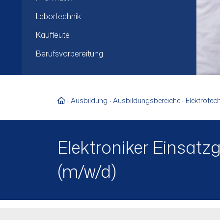
Labortechnik
Kaufleute
Berufsvorbereitung
Zur Startseite
Ausbildung
Ausbildungsbereiche
Elektrotec
Elektroniker Einsatz
(m/w/d)