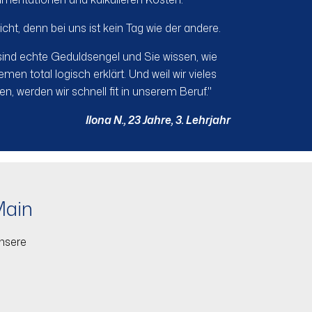
cht, denn bei uns ist kein Tag wie der andere.
sind echte Geduldsengel und Sie wissen, wie
en total logisch erklärt. Und weil wir vieles
, werden wir schnell fit in unserem Beruf."
Ilona N., 23 Jahre, 3. Lehrjahr
Main
unsere