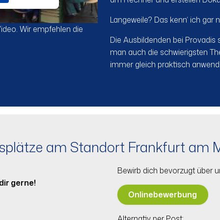
Langeweile? Das kenn‘ ich gar ni
Video. Wir empfehlen die
Die Ausbildenden bei Provadis 
man auch die schwierigsten Them
immer gleich praktisch anwenden
splätze am Standort Frankfurt am 
Bewirb dich bevorzugt über 
dir gerne!
Onlinebewerbung
Alternativ per Post: