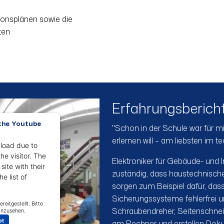
ionsplänen sowie die
ten
Erfahrungsberich
 the Youtube
"Schon in der Schule war für mi
erlernen will – am liebsten im t
 load due to
he visitor. The
Elektroniker für Gebäude- und I
ite with their
zuständig, dass haustechnische
e list of
sorgen zum Beispiel dafür, dass 
Sicherungssysteme fehlerfrei un
Schraubendreher, Seitenschnei
pt
am Rechner und erstellen Doku