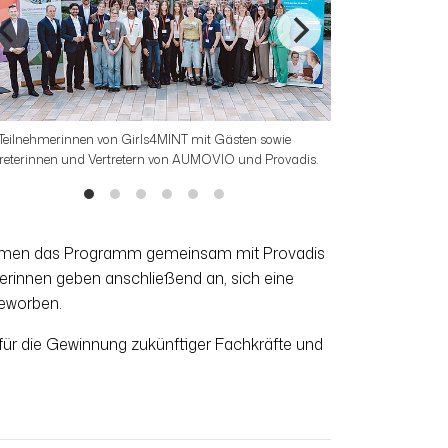
 Teilnehmerinnen von Girls4MINT mit Gästen sowie
MINT in der Praxis:
treterinnen und Vertretern von AUMOVIO und Provadis.
Torsten Rauch und 
Teilnehmerin von Gir
rnehmen das Programm gemeinsam mit Provadis
rinnen geben anschließend an, sich eine
beworben.
 für die Gewinnung zukünftiger Fachkräfte und