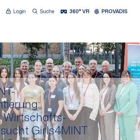
Login
Suche
360° VR
PROVADIS
NT-
ntierung:
 Wirtschafts­
esucht Girls4MINT