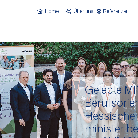
Home
Über uns
Referenzen
Gelebte MI
Berufsorie
Hessischer
minister b