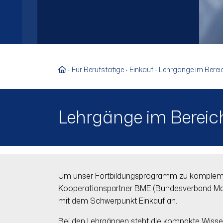
Zur Startseite
Für Berufstätige
Einkauf
Lehrgänge im Berei
Lehrgänge im Bereic
Um unser Fortbildungsprogramm zu komplemen
Kooperationspartner BME (Bundesverband Mater
mit dem Schwerpunkt Einkauf an.
Bei den Lehrgängen steht die kompakte Wiss