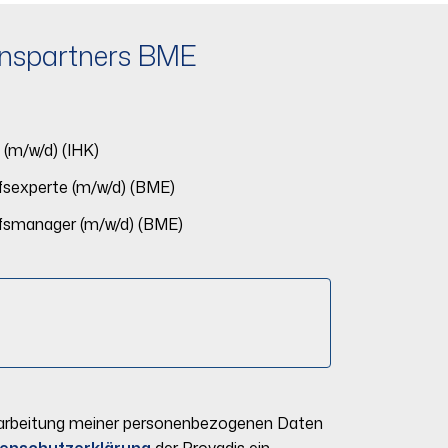
ionspartners BME
 (m/w/d) (IHK)
fsexperte (m/w/d) (BME)
ufsmanager (m/w/d) (BME)
 Verarbeitung meiner personenbezogenen Daten
en­schutz­erklärung
der Provadis ein.