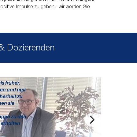
ositive Impulse zu geben - wir werden Sie
 & Dozierenden
s früher.
fen und agil
herheit zu
sen sie
ngen zu den
 erhalten