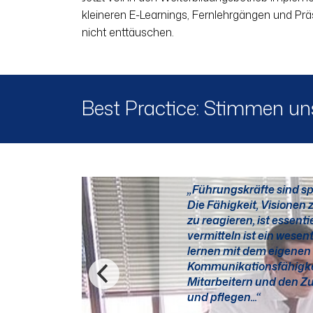
kleineren E-Learnings, Fernlehrgängen und Prä
nicht enttäuschen.
Best Practice: Stimmen un
„Führungskräfte sind spä
Die Fähigkeit, Visionen z
zu reagieren, ist essen
vermitteln ist ein wesen
lernen mit dem eigenen 
Kommunikationsfähigkei
Mitarbeitern und den Z
und pflegen...“