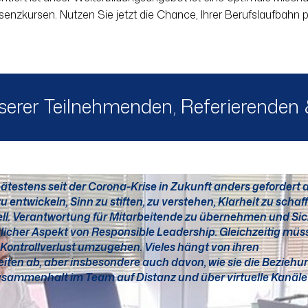
senzkursen. Nutzen Sie jetzt die Chance, Ihrer Berufslaufbahn p
serer Teilnehmenden, Referierenden
testens seit der Corona-Krise in Zukunft anders gefordert al
u entwickeln, Sinn zu stiften, zu verstehen, Klarheit zu schaf
tiell. Verantwortung für Mitarbeitende zu übernehmen und Sic
tlicher Aspekt von Responsible Leadership. Gleichzeitig müs
Kontrollverlust umzugehen. Vieles hängt von ihren
ten ab, aber insbesondere auch davon, wie sie die Beziehu
usammenhalt im Team auf Distanz und über virtuelle Kanäle